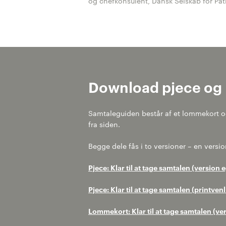
og chefkonsulent, Dansk Selskab for Pat
Download pjece og
Samtaleguiden består af et lommekort 
fra siden.
Begge dele fås i to versioner – en versio
Pjece: Klar til at tage samtalen (version 
Pjece: Klar til at tage samtalen (printven
Lommekort: Klar til at tage samtalen (ve