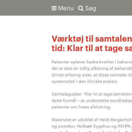
Menu
Søg
Værktøj til samtale
tid: Klar til at tage
Avanceret søgning
Patienter oplever bedre kvalitet i behand
der er sket en tidlig afklaring af behand
klinisk erfaring viser, at disse samtaler 
systematisk i den kliniske praksis.
Samtaleguiden “Klar til at tage samtalen”
dette formål – at understøtte sundheds
patienter om livets afslutning.
Materialet er udviklet af Heidi Bergenholt
og postdoc, Holbæk Sygehus og REHPA,