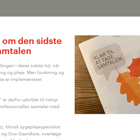
n om den sidste
 samtalen
lingen i deres sidste tid, når
ling og pleje. Men forskning og
ikke er implementeret
 er derfor udviklet til netop
professionelles samtaler med
z, klinisk sygeplejespecialist
 og Ove Gaardboe, overlæge