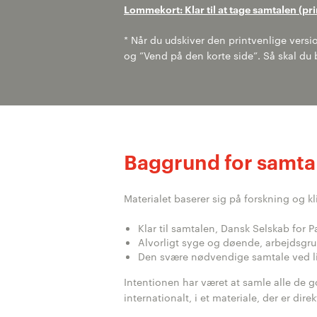
Lommekort: Klar til at tage samtalen (pri
* Når du udskiver den printvenlige version
og ”Vend på den korte side”. Så skal du 
Baggrund for samta
Materialet baserer sig på forskning og kl
Klar til samtalen, Dansk Selskab for P
Alvorligt syge og døende, arbejdsg
Den svære nødvendige samtale ved li
Intentionen har været at samle alle de g
internationalt, i et materiale, der er di