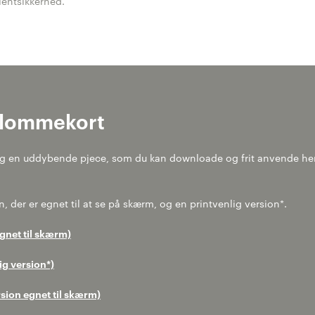
ientsikkerhed.
 lommekort
og en uddybende pjece, som du kan downloade og frit anvende he
n, der er egnet til at se på skærm, og en printvenlig version*.
egnet til skærm)
lig version*)
rsion egnet til skærm)