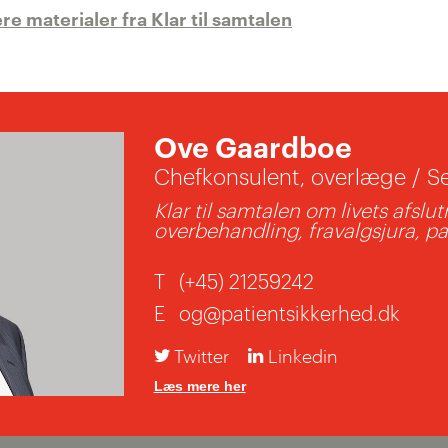
re materialer fra Klar til samtalen
Ove Gaardboe
Chefkonsulent, overlæge / Se
Klar til samtalen om livets afslu
overbehandling, fravalgsjura, 
T
(+45) 21259242
E
og@patientsikkerhed.dk
Twitter
Linkedin
Læs mere her