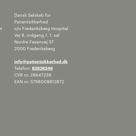
Dansk Selskab for
Patientsikkerhed
n
c/o Frederiksberg Hospital
Vej 8, indgang 1, 1. sal
Nordre Fasanvej 57
2000 Frederiksberg
info@patientsikkerhed.dk
Telefon:
82828246
CVR nr. 28647239
EAN nr. 5798009812872