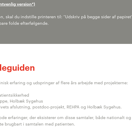
ntvenlig version*)
, skal du indstille printeren til: ”Udskriv på begge sider af papiret
bare folde efterfølgende.
leguiden
inisk erfaring og udspringer af flere års arbejde med projekterne:
atientsikkerhed
ruppe, Holbæk Sygehus
vets afslutning, postdoc-projekt, REHPA og Holbæk Sygehus.
ode erfaringer, der eksisterer om disse samtaler, både nationalt og
rekte brugbart i samtalen med patienten.