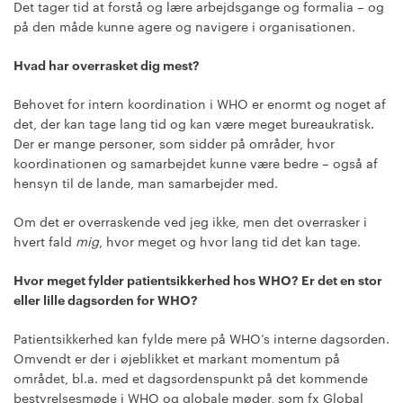
Det tager tid at forstå og lære arbejdsgange og formalia – og
på den måde kunne agere og navigere i organisationen.
Hvad har overrasket dig mest?
Behovet for intern koordination i WHO er enormt og noget af
det, der kan tage lang tid og kan være meget bureaukratisk.
Der er mange personer, som sidder på områder, hvor
koordinationen og samarbejdet kunne være bedre – også af
hensyn til de lande, man samarbejder med.
Om det er overraskende ved jeg ikke, men det overrasker i
hvert fald
mig
, hvor meget og hvor lang tid det kan tage.
Hvor meget fylder patientsikkerhed hos WHO? Er det en stor
eller lille dagsorden for WHO?
Patientsikkerhed kan fylde mere på WHO’s interne dagsorden.
Omvendt er der i øjeblikket et markant momentum på
området, bl.a. med et dagsordenspunkt på det kommende
bestyrelsesmøde i WHO og globale møder, som fx Global