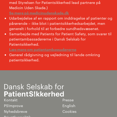
med Styrelsen for Patientsikkerhed lead partnere på
Medicin Uden Skade.)
Se mere på medicinudenskade.dk
Udarbejdelse af en rapport om inddragelse af patienter og
pårørende – ikke blot i patientsikkerhedsarbejdet, men
generelt i forhold til at forbedre sundhedsvæsenet.
Samarbejde med Patients for Patient Safety, som svarer til
patientambassadørerne i Dansk Selskab for
Patientsikkerhed.
Læs mere om patientambassadørerne
Generel rådgivning og vejledning til lande omkring
patientsikkerhed.
Kontakt
Presse
PS!mprove
English
Nyhedsbreve
Cookies