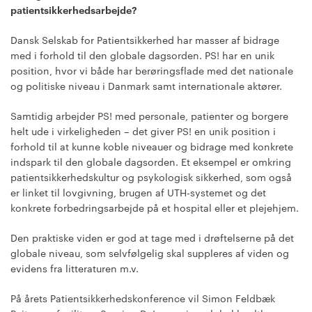
patientsikkerhedsarbejde?
Dansk Selskab for Patientsikkerhed har masser af bidrage
med i forhold til den globale dagsorden. PS! har en unik
position, hvor vi både har berøringsflade med det nationale
og politiske niveau i Danmark samt internationale aktører.
Samtidig arbejder PS! med personale, patienter og borgere
helt ude i virkeligheden – det giver PS! en unik position i
forhold til at kunne koble niveauer og bidrage med konkrete
indspark til den globale dagsorden. Et eksempel er omkring
patientsikkerhedskultur og psykologisk sikkerhed, som også
er linket til lovgivning, brugen af UTH-systemet og det
konkrete forbedringsarbejde på et hospital eller et plejehjem.
Den praktiske viden er god at tage med i drøftelserne på det
globale niveau, som selvfølgelig skal suppleres af viden og
evidens fra litteraturen m.v.
På årets Patientsikkerhedskonference vil Simon Feldbæk