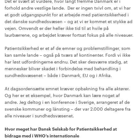
Det er svært at vurdere, hvor langt fremme Danmark er i
forhold andre vestlige lande. Der er ingen tvivl om, at vi har
et godt udgangspunkt for at arbejde med patientsikkerhed i
det danske sundhedsvæsen – og at vi er kommet et stykke ad
vejen. Omvendt er der heller ikke tid til at hvile på
laurbærrene, og arbejdet kræver fortsat fokus på alle niveauer.
Patientsikkerhed er et af de emner og problemstillinger, som
kan samle lande – også på tværs af kontinenter. Fordi vi ikke
har løst udfordringerne endnu. Det sker desværre stadig, at
mennesker bliver skadet i forbindelse med behandling i
sundhedsvæsenet – både i Danmark, EU og i Afrika.
At dagsordensætte emnet kræver opbakning fra alle aktører.
Og her er et eksempel, hvor Danmark kan lære noget af
andre. Jeg deltog i en konference i Sverige, arrangeret af de
svenske kommuner og länsting – der var 2.000 deltagere fra
alle niveauer i sundhedsvæsenet.
Hvor meget har Dansk Selskab for Patientsikkerhed at
bidrage med i WHO’s internationale