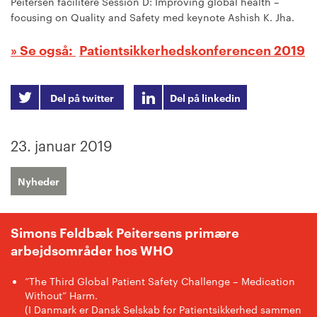
Peitersen facilitere Session D: Improving global health –
focusing on Quality and Safety med keynote Ashish K. Jha.
Patientsikkerhedskonferencen 2019
Del på twitter
Del på linkedin
23. januar 2019
Nyheder
Simons Feldbæk Peitersens primære
arbejdsområder hos WHO
”The Third Global Patient Safety Challenge – Medication
Without” Harm.
(I Danmark er Dansk Selskab for Patientsikkerhed sammen