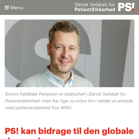
Menu
Søg
Avanceret søgning
Simon Feldbæk Peitersen er stabschef i Dansk Selskab for
Patientsikkerhed, men har lige nu orlov for i stedet at arbejde
med patientsikkerhed hos WHO.
PS! kan bidrage til den globale