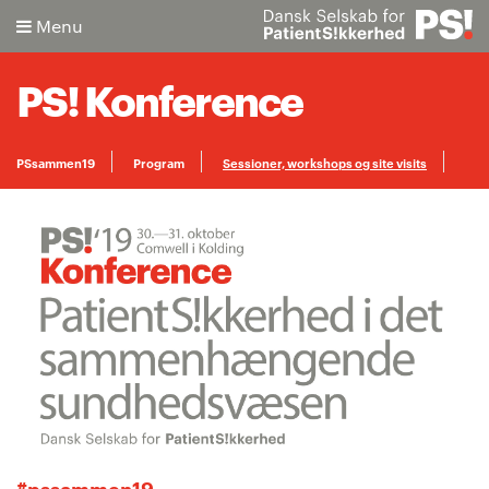
Menu
PS! Konference
PSsammen19
Program
Sessioner, workshops og site visits
Søg
Programkomité
Praktisk info
App
Tilmelding
Avanceret søgning
#pssammen19