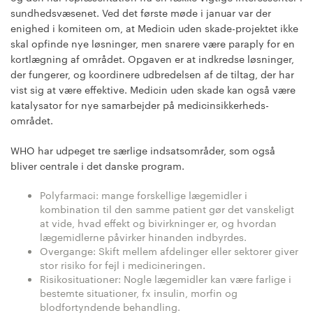
sundhedsvæsenet. Ved det første møde i januar var der
enighed i komiteen om, at Medicin uden skade-projektet ikke
skal opfinde nye løsninger, men snarere være paraply for en
kortlægning af området. Opgaven er at indkredse løsninger,
der fungerer, og koordinere udbredelsen af de tiltag, der har
vist sig at være effektive. Medicin uden skade kan også være
katalysator for nye samarbejder på medicinsikkerheds-
området.
WHO har udpeget tre særlige indsatsområder, som også
bliver centrale i det danske program.
Polyfarmaci: mange forskellige lægemidler i
kombination til den samme patient gør det vanskeligt
at vide, hvad effekt og bivirkninger er, og hvordan
lægemidlerne påvirker hinanden indbyrdes.
Overgange: Skift mellem afdelinger eller sektorer giver
stor risiko for fejl i medicineringen.
Risikosituationer: Nogle lægemidler kan være farlige i
bestemte situationer, fx insulin, morfin og
blodfortyndende behandling.