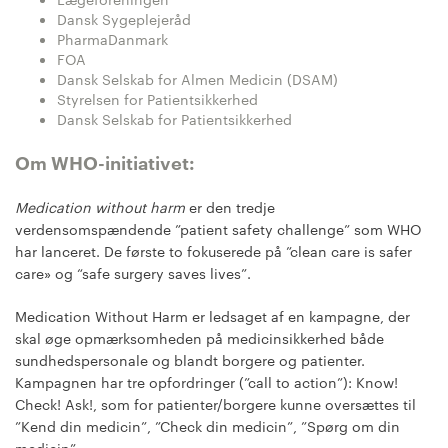
Dansk Sygeplejeråd
PharmaDanmark
FOA
Dansk Selskab for Almen Medicin (DSAM)
Styrelsen for Patientsikkerhed
Dansk Selskab for Patientsikkerhed
Om WHO-initiativet:
Medication without harm
er den tredje
verdensomspændende ”patient safety challenge” som WHO
har lanceret. De første to fokuserede på ”clean care is safer
care» og “safe surgery saves lives”.
Medication Without Harm er ledsaget af en kampagne, der
skal øge opmærksomheden på medicinsikkerhed både
sundhedspersonale og blandt borgere og patienter.
Kampagnen har tre opfordringer (”call to action”): Know!
Check! Ask!, som for patienter/borgere kunne oversættes til
”Kend din medicin”, ”Check din medicin”, ”Spørg om din