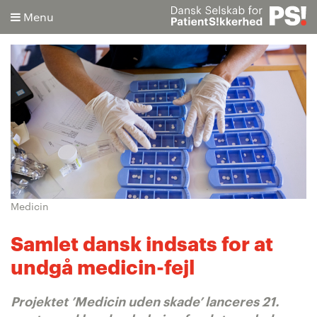
Menu
Søg
Avanceret søgning
Medicin
Samlet dansk indsats for at
undgå medicin-fejl
Projektet ’Medicin uden skade’ lanceres 21.