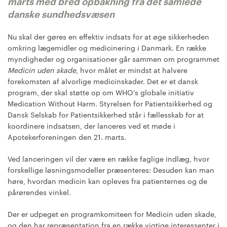
marts med bred opbakning fra det samlede
danske sundhedsvæsen
Nu skal der gøres en effektiv indsats for at øge sikkerheden
omkring lægemidler og medicinering i Danmark. En række
myndigheder og organisationer går sammen om programmet
Medicin uden skade
, hvor målet er mindst at halvere
forekomsten af alvorlige medicinskader. Det er et dansk
program, der skal støtte op om WHO’s globale initiativ
Medication Without Harm. Styrelsen for Patientsikkerhed og
Dansk Selskab for Patientsikkerhed står i fællesskab for at
koordinere indsatsen, der lanceres ved et møde i
Apotekerforeningen den 21. marts.
Ved lanceringen vil der være en række faglige indlæg, hvor
forskellige løsningsmodeller præsenteres: Desuden kan man
høre, hvordan medicin kan opleves fra patienternes og de
pårørendes vinkel.
Der er udpeget en programkomiteen for Medicin uden skade,
og den har repræsentation fra en række vigtige interessenter i