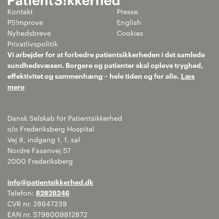
Kontakt
Presse
PS!mprove
English
Nyhedsbreve
Cookies
Privatlivspolitik
Vi arbejder for at forbedre patientsikkerheden i det samlede
sundhedsvæsen. Borgere og patienter skal opleve tryghed,
effektivitet og sammenhæng – hele tiden og for alle.
Læs
mere
Dansk Selskab for Patientsikkerhed
c/o Frederiksberg Hospital
Vej 8, indgang 1, 1. sal
Nordre Fasanvej 57
2000 Frederiksberg
info@patientsikkerhed.dk
Telefon:
82828246
CVR nr. 28647239
EAN nr. 5798009812872