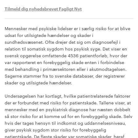
Tilmeld dig nyhedsbrevet Fagligt Nyt
Mennesker med psykiske lidelser er i særlig risiko for at blive
udsat for utilsigtede hændelser og skader i
sundhedsvæsenet. Ofte drejer det sig om diagnosefejl i
relation til somatisk sygdom hos psykisk syge. Det viser en
svensk opgørelse omfattende 4536 patientforløb, hvor der
var rapporteret en forebyggelig skade enten i forbindelse
med behandling i primærsektoren eller i akutmodtagelsen.
Sagerne stammer fra to svenske databaser, der registrerer
skader og utilsigtede hændelser.
Undersøgelsen har kortlagt, hvilke patientrelaterede faktorer
der er forbundet med risiko for patientskade. Tallene viser, at
mennesker med en psykiatrisk diagnose har næsten dobbelt
så stor risiko for at komme ud for en forebyggelig skade. Selv
hvis der tages hensyn til indkomst og uddannelsesniveau,
giver psykisk sygdom stor risiko for forebyggelig
patientskade. De fleste skader var somatiske skader, heraf