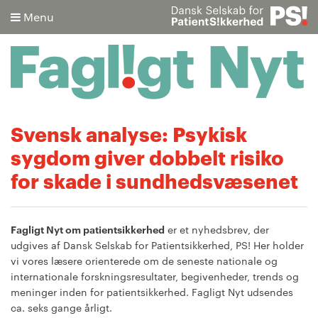
Menu
Søg
Svensk analyse: Psykisk
sygdom giver dobbelt risiko
Avanceret søgning
for skade i sundhedsvæsenet
Fagligt Nyt om patientsikkerhed
er et nyhedsbrev, der
udgives af Dansk Selskab for Patientsikkerhed, PS! Her holder
vi vores læsere orienterede om de seneste nationale og
internationale forskningsresultater, begivenheder, trends og
meninger inden for patientsikkerhed. Fagligt Nyt udsendes
ca. seks gange årligt.