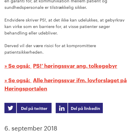
en garanti for, at kommunikation mellem patient og
sundhedspersonale er tilstrækkelig sikker.
Endvidere skriver PS!, at det ikke kan udelukkes, at gebyrkrav
kan virke som en barriere for, at visse patienter søger
behandling eller udebliver.
Derved vil der være risici for at kompromittere
patientsikkerheden.
PS!’ høringssvar ang. tolkegebyr
Alle høringssvar ifm. lovforslaget på
Høringsportalen
Del på twitter
Del på linkedin
6. september 2018