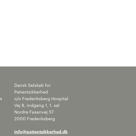
Dansk Selskab for
Patientsikkerhed
n
c/o Frederiksberg Hospital
Vej 8, indgang 1, 1. sal
Nordre Fasanvej 57
2000 Frederiksberg
info@patientsikkerhed.dk