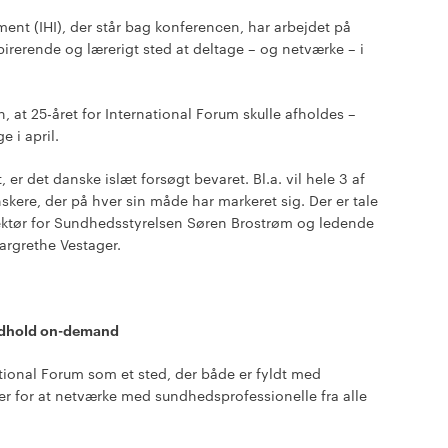
ent (IHI), der står bag konferencen, har arbejdet på
spirerende og lærerigt sted at deltage – og netværke – i
 at 25-året for International Forum skulle afholdes –
 i april.
er det danske islæt forsøgt bevaret. Bl.a. vil hele 3 af
anskere, der på hver sin måde har markeret sig. Der er tale
ektør for Sundhedsstyrelsen Søren Brostrøm og ledende
rgrethe Vestager.
indhold on-demand
ational Forum som et sted, der både er fyldt med
r for at netværke med sundhedsprofessionelle fra alle