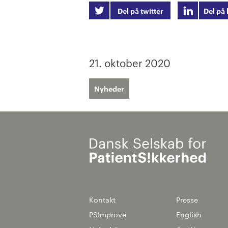
Del på twitter
Del på 
21. oktober 2020
Nyheder
Kontakt
Presse
PS!mprove
English