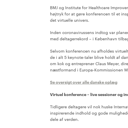
BMJ og Institute for Healthcare Improvem
højtryk for at gøre konferencen til et in
det virtuelle univers.
Inden coronavirussens indtog var planen,
med deltagerrekord – i København tilbage
Selvom konferencen nu afholdes virtuelt, 
de i alt 5 keynote-taler blive holdt af d
om kok og entreprenør Claus Meyer, dir
næstformand i Europa-Kommissionen Ma
Se oversigt over alle danske oplæg
Virtuel konference – live sessioner og 
Tidligere deltagere vil nok huske Intern
inspirerende indhold og gode mulighede
dele af verden.