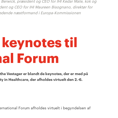
 Berwick, præsident og CEO for IHI Kedar Mate, kok og
ident og CEO for IHI Maureen Bisognano, direktør for
ledende næstformand i Europa-Kommissionen
keynotes til
nal Forum
he Vestager er blandt de keynotes, der er med på
y in Healthcare, der afholdes virtuelt den 2.-6.
nternational Forum afholdes virtuelt i begyndelsen af