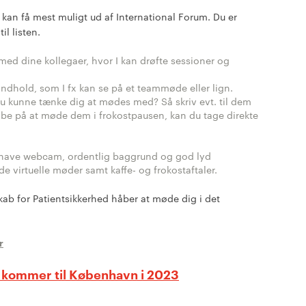
u kan få mest muligt ud af International Forum. Du er
il listen.
med dine kollegaer, hvor I kan drøfte sessioner og
dhold, som I fx kan se på et teammøde eller lign.
 du kunne tænke dig at mødes med? Så skriv evt. til dem
 håbe på at møde dem i frokostpausen, kan du tage direkte
at have webcam, ordentlig baggrund og god lyd
åde virtuelle møder samt kaffe- og frokostaftaler.
skab for Patientsikkerhed håber at møde dig i det
r
m kommer til København i 2023