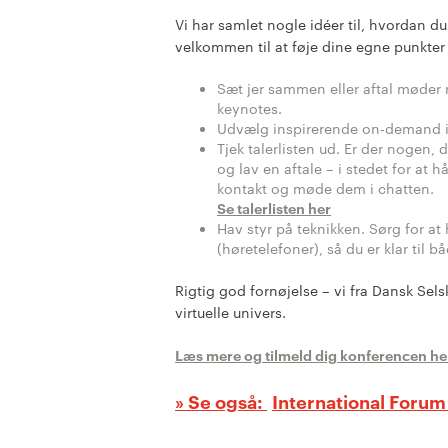
Vi har samlet nogle idéer til, hvordan d
velkommen til at føje dine egne punkter t
Sæt jer sammen eller aftal møder 
keynotes.
Udvælg inspirerende on-demand in
Tjek talerlisten ud. Er der nogen,
og lav en aftale – i stedet for at
kontakt og møde dem i chatten.
Se talerlisten her
Hav styr på teknikken. Sørg for 
(høretelefoner), så du er klar til b
Rigtig god fornøjelse – vi fra Dansk Sel
virtuelle univers.
Læs mere og tilmeld dig konferencen he
International Foru