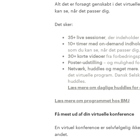
Alt det er forsøgt genskabt i det virtuel
kan se, når det passer dig.
Det sker:
35+ live sessioner
, der indeholder 
10+ timer med on-demand indhol
som du kan se, når det passer dig.
30+ korte videoer
fra forbedringsp
Poster-udstilling
– og mulighed fo
Netværk, huddles og meget mere
.
det virtuelle program. Dansk Selsk
huddles.
Læs mere om daglige huddles for 
Læs mere om programmet hos BMJ
Få mest ud af din virtuelle konference
En virtuel konference er selvfølgelig ik
andet.