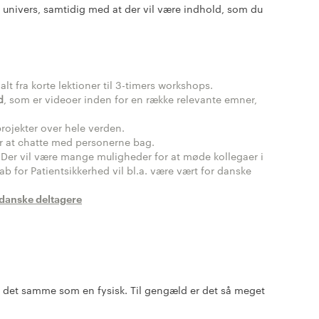
le univers, samtidig med at der vil være indhold, som du
alt fra korte lektioner til 3-timers workshops.
d
, som er videoer inden for en række relevante emner,
rojekter over hele verden.
r at chatte med personerne bag.
 Der vil være mange muligheder for at møde kollegaer i
ab for Patientsikkerhed vil bl.a. være vært for danske
danske deltagere
ke det samme som en fysisk. Til gengæld er det så meget