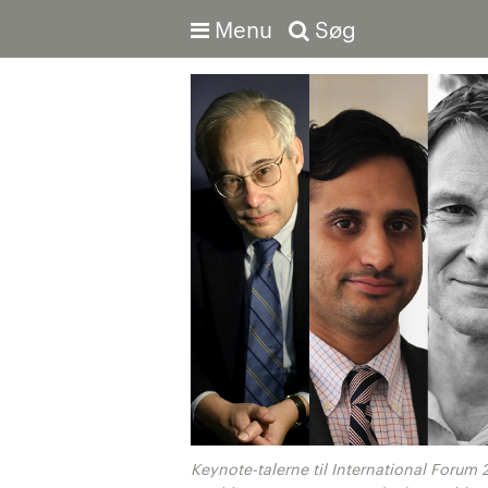
Menu
Søg
Avanceret søgning
Keynote-talerne til International Forum 