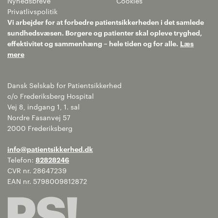
Nyhedsbreve
Cookies
Privatlivspolitik
Vi arbejder for at forbedre patientsikkerheden i det samlede
sundhedsvæsen. Borgere og patienter skal opleve tryghed,
effektivitet og sammenhæng – hele tiden og for alle.
Læs
mere
Dansk Selskab for Patientsikkerhed
c/o Frederiksberg Hospital
Vej 8, indgang 1, 1. sal
Nordre Fasanvej 57
2000 Frederiksberg
info@patientsikkerhed.dk
Telefon:
82828246
CVR nr. 28647239
EAN nr. 5798009812872