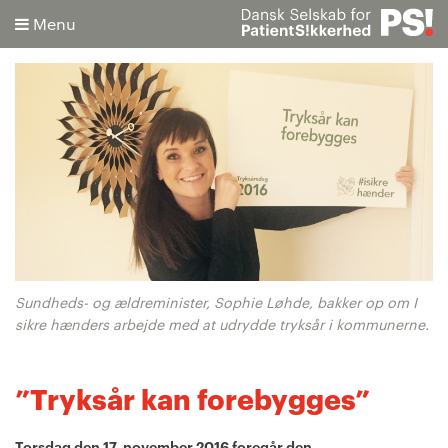
Menu
Søg
Avanceret søgning
Sundheds- og ældreminister, Sophie Løhde, bakker op om I
sikre hænders arbejde med at udrydde tryksår i kommunerne.
”Tryksår kan forebygges”
Torsdag den 17. november 2016 foregår den