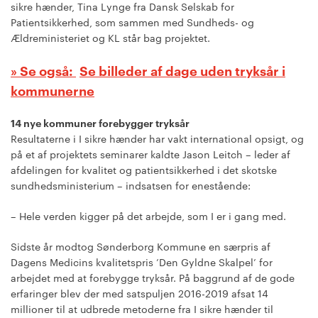
sikre hænder, Tina Lynge fra Dansk Selskab for
Patientsikkerhed, som sammen med Sundheds- og
Ældreministeriet og KL står bag projektet.
Se billeder af dage uden tryksår i
kommunerne
14 nye kommuner forebygger tryksår
Resultaterne i I sikre hænder har vakt international opsigt, og
på et af projektets seminarer kaldte Jason Leitch – leder af
afdelingen for kvalitet og patientsikkerhed i det skotske
sundhedsministerium – indsatsen for enestående:
– Hele verden kigger på det arbejde, som I er i gang med.
Sidste år modtog Sønderborg Kommune en særpris af
Dagens Medicins kvalitetspris ’Den Gyldne Skalpel’ for
arbejdet med at forebygge tryksår. På baggrund af de gode
erfaringer blev der med satspuljen 2016-2019 afsat 14
millioner til at udbrede metoderne fra I sikre hænder til