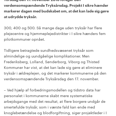
verdensomspændende Tryksårsdag. Projekt I sikre hænder
markerer dagen med budskabet om, at det kan lade sig gøre
at udrydde tryksår.
300, 400 og 500. Så mange dage uden tryksår har flere
plejecentre og hjemmeplejedistrikter i I sikre hænders fem
pilotkommuner opnået.
Tidligere betragtede sundhedsvæsenet tryksår som
almindelige og uundgåelige komplikationer. Men
Frederiksberg, Lolland, Sønderborg, Viborg og Thisted
Kommuner har vist, at det kan lade sig gøre at eliminere
tryksår i ældreplejen, og det markerer kommunerne på den
verdensomspændende Tryksårsdag den 17. november.
– Ved hjælp af forbedringsmodellen og tidstro data har
personalet i kommunerne skabt mere systematiske
arbejdsgange med det resultat, at flere borgere undgår de
smertefulde tryksår, som i værste fald kan ende med
knoglebetændelse og blodforgiftning, siger projektleder i I