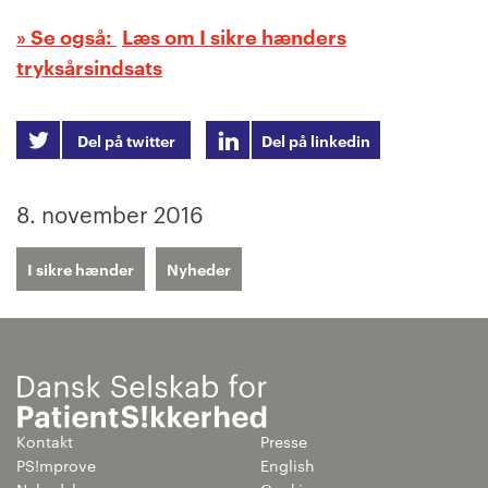
Læs om I sikre hænders
tryksårsindsats
Del på twitter
Del på linkedin
8. november 2016
I sikre hænder
Nyheder
Kontakt
Presse
PS!mprove
English