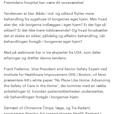
Fremtidens hospital kan være dit soveværelse!
Tendensen er klar. Både i ind- og udland flytter mere
behandling fra sygehuse til borgernes eget hjem. Men hvad
sker der, når borgerne indlægges i eget hjem? Er det lige så
sikkert? Er det ikke mere tidskrævende? Og hvad forudsætter
det at skabe en sikker, pålidelig og effektiv behandling, når
behandlingen foregår i borgernes eget hjem?
Med på webinaret har vi tre eksperter fra USA, som deler
erfaringer og drøfter denne tendens.
Frank Federico, Vice President and Senior Safety Expert ved
Institute for Healthcare Improvement (IHI) i Boston, vil først
præsentere IHI’s white paper “No Place Like Home: Advancing
the Safety of Care in the Home”, der kommer med en række
anbefalinger til, hvordan patientsikkerheden understøttes,
når behandlingen foregår i borgernes hjem.
Dernæst vil Chrisanne Timpe, læge, og Tia Radant,
programme director, fra organisationen Health Partners i