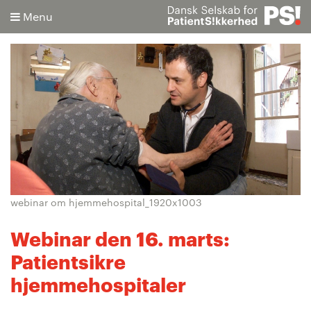
Menu
Søg
Avanceret søgning
webinar om hjemmehospital_1920x1003
Webinar den 16. marts:
Patientsikre
hjemmehospitaler