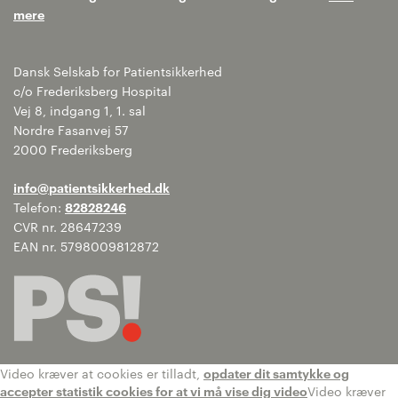
mere
Dansk Selskab for Patientsikkerhed
c/o Frederiksberg Hospital
Vej 8, indgang 1, 1. sal
Nordre Fasanvej 57
2000 Frederiksberg
info@patientsikkerhed.dk
Telefon:
82828246
CVR nr. 28647239
EAN nr. 5798009812872
Video kræver at cookies er tilladt,
opdater dit samtykke og
accepter statistik cookies for at vi må vise dig video
Video kræver