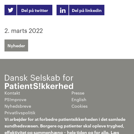
Del på twitter
Del på linkedin
2. marts 2022
Nyheder
Kontakt
Presse
PS!mprove
English
Nyhedsbreve
Cookies
Privatlivspolitik
Vi arbejder for at forbedre patientsikkerheden i det samlede
sundhedsvæsen. Borgere og patienter skal opleve tryghed,
effektivitet og sammenhæng – hele tiden og for alle.
Læs