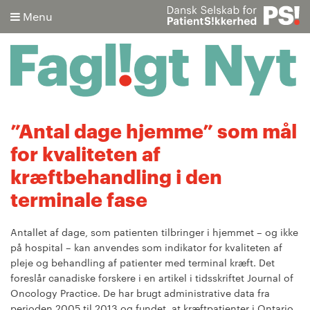
Menu
Søg
”Antal dage hjemme” som mål
for kvaliteten af
Avanceret søgning
kræftbehandling i den
terminale fase
Antallet af dage, som patienten tilbringer i hjemmet – og ikke
på hospital – kan anvendes som indikator for kvaliteten af
pleje og behandling af patienter med terminal kræft. Det
foreslår canadiske forskere i en artikel i tidsskriftet Journal of
Oncology Practice. De har brugt administrative data fra
perioden 2005 til 2013 og fundet, at kræftpatienter i Ontario