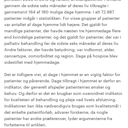
gennem de sidste seks måneder af deres liv tilbragte i
gennemsnit 164 af 180 mulige dage hjemme. I alt 72.987
patienter indgår i statistikken. For visse grupper af patienter
var antallet af dage hjemme lidt højere. Det gjaldt for
mandlige patienter, der havde næsten tre hjemmedage flere
end kvindelige patienter, og det gjaldt for patienter, der var i
palliativ behandling før de sidste seks måneder af deres liv.
Andre faktorer, der havde betydning, var indkomst, alder,
cancertype, comorbiditet og region. Dage på hospice blev
sidestillet med hjemmedage.
Det er tidligere vist, at dage i hjemmet er en vigtig faktor for
patienter og pårørende. Dage tilbragt i hjemmet er derfor en
indikator, der generelt afspejler patienternes ønsker og
behov. Og derfor er det en brugbar som overordnet indikator
for kvaliteten af behandling og pleje ved livets afslutning.
Indikatoren kan ikke nødvendigvis bruges som kvalitetsmål i
det enkelte patientforløb, advarer forskerne, da nogle
patienter har andre præferencer, lyder argumenterne fra
forfatterne til artiklen.