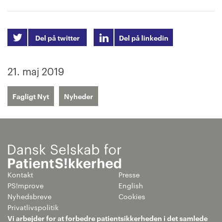
Del på twitter
Del på linkedin
21. maj 2019
Fagligt Nyt
Nyheder
Kontakt
Presse
PS!mprove
English
Nyhedsbreve
Cookies
Privatlivspolitik
Vi arbejder for at forbedre patientsikkerheden i det samlede