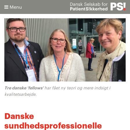
Menu
Søg
Avanceret søgning
Tre danske ‘fellows’
har fået ny teori og mere indsigt i
kvalitetsarbejde.
Danske
sundhedsprofessionelle