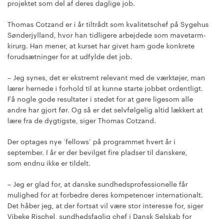
projektet som del af deres daglige job.
Thomas Cotzand er i år tiltrådt som kvalitetschef på Sygehus
Sønderjylland, hvor han tidligere arbejdede som mavetarm-
kirurg. Han mener, at kurset har givet ham gode konkrete
forudsætninger for at udfylde det job.
– Jeg synes, det er ekstremt relevant med de værktøjer, man
lærer hernede i forhold til at kunne starte jobbet ordentligt.
Få nogle gode resultater i stedet for at gøre ligesom alle
andre har gjort før. Og så er det selvfølgelig altid lækkert at
lære fra de dygtigste, siger Thomas Cotzand.
Der optages nye ‘fellows’ på programmet hvert år i
september. I år er der bevilget fire pladser til danskere,
som endnu ikke er tildelt.
– Jeg er glad for, at danske sundhedsprofessionelle får
mulighed for at forbedre deres kompetencer internationalt.
Det håber jeg, at der fortsat vil være stor interesse for, siger
Vibeke Rischel, sundhedsfaglig chef i Dansk Selskab for