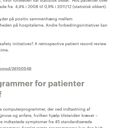
 hvor forskellen var statistisk sikker. Hos patienter over
e fra 4,4% i 2008 til 0,9% i 2011/12 (statistisk sikkert).
ne tyder på positiv sammenhæng mellem
rheden på hospitalerne. Andre forbedringsinitiativer kan
 safety initiatives? A retrospective patient record review
time.
f
pubmed/26150548
rammer for patienter
f
ne computerprogrammer, der ved indtastning af
gnose og anføre, hvilken hjælp tilstanden kræver –
ne indtastede symptomer fra 45 standardiserede
e programmer. Samlet ramte programmerne kun den helt