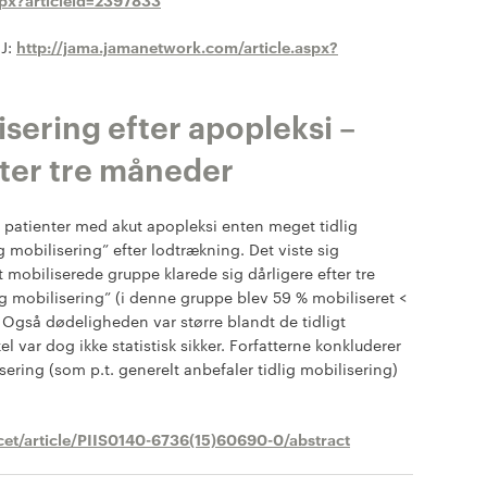
MJ:
http://jama.jamanetwork.com/article.aspx?
isering efter apopleksi –
fter tre måneder
4 patienter med akut apopleksi enten meget tidlig
g mobilisering” efter lodtrækning. Det viste sig
t mobiliserede gruppe klarede sig dårligere efter tre
 mobilisering” (i denne gruppe blev 59 % mobiliseret <
r. Også dødeligheden var større blandt de tidligt
 var dog ikke statistisk sikker. Forfatterne konkluderer
isering (som p.t. generelt anbefaler tidlig mobilisering)
cet/article/PIIS0140-6736(15)60690-0/abstract