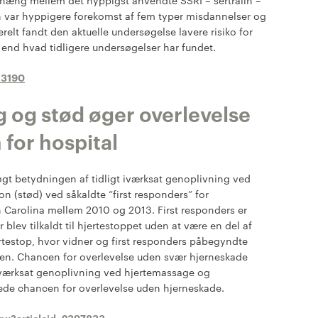
hæng mellem det hyppigst anvendte SSRI – sertralin –
n var hyppigere forekomst af fem typer misdannelser og
relt fandt den aktuelle undersøgelse lavere risiko for
end hvad tidligere undersøgelser har fundet.
h3190
 og stød øger overlevelse
 for hospital
øgt betydningen af tidligt iværksat genoplivning ved
ion (stød) ved såkaldte “first responders” for
h Carolina mellem 2010 og 2013. First responders er
 blev tilkaldt til hjertestoppet uden at være en del af
estop, hvor vidner og first responders påbegyndte
ioden. Chancen for overlevelse uden svær hjerneskade
ig iværksat genoplivning ved hjertemassage og
ede chancen for overlevelse uden hjerneskade.
spx?articleid=2397833