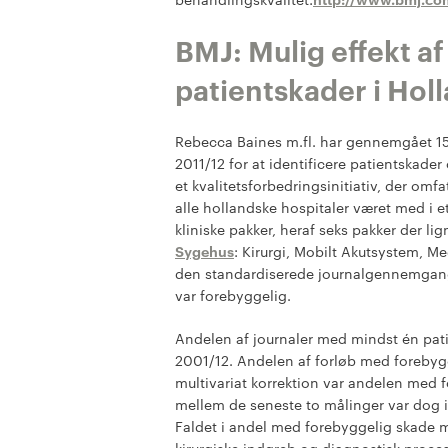
BMJ: Mulig effekt af
patientskader i Hol
Rebecca Baines m.fl. har gennemgået 15
2011/12 for at identificere patientskader
et kvalitetsforbedringsinitiativ, der omf
alle hollandske hospitaler været med i 
kliniske pakker, heraf seks pakker der l
Sygehus
: Kirurgi, Mobilt Akutsystem, M
den standardiserede journalgennemgang 
var forebyggelig.
Andelen af journaler med mindst én pati
2001/12. Andelen af forløb med forebygg
multivariat korrektion var andelen med f
mellem de seneste to målinger var dog ikke
Faldet i andel med forebyggelig skade 