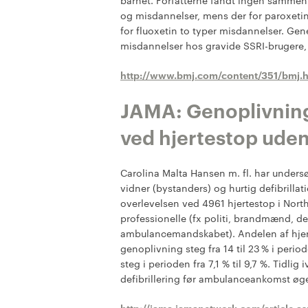
barnet. Forfatterne fandt ingen sammen
og misdannelser, mens der for paroxeti
for fluoxetin to typer misdannelser. Gene
misdannelser hos gravide SSRI-brugere, 
http://www.bmj.com/content/351/bmj.
JAMA: Genoplivning
ved hjertestop uden
Carolina Malta Hansen m. fl. har unders
vidner (bystanders) og hurtig defibrillat
overlevelsen ved 4961 hjertestop i Nort
professionelle (fx politi, brandmænd, der
ambulancemandskabet). Andelen af hjert
genoplivning steg fra 14 til 23 % i per
steg i perioden fra 7,1 % til 9,7 %. Tidl
defibrillering før ambulanceankomst øg
http://jama.jamanetwork.com/article.a