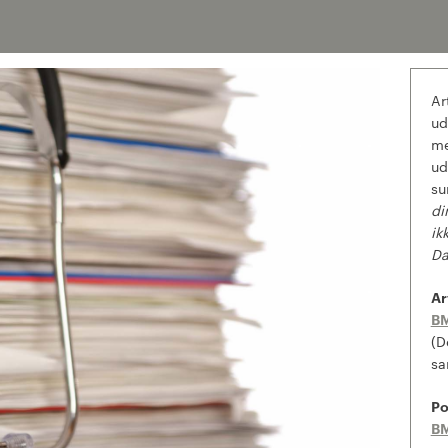
Ar
ud
me
ud
su
di
ik
Da
Ar
BM
(D
sa
Po
B