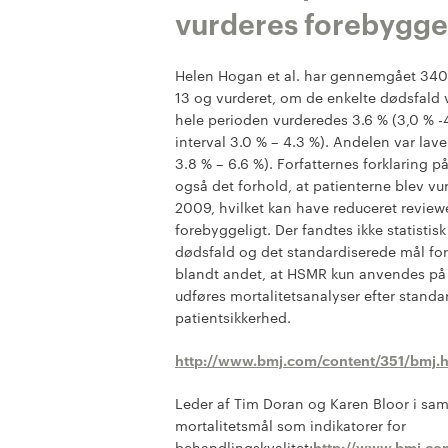
vurderes forebygge
Helen Hogan et al. har gennemgået 340
13 og vurderet, om de enkelte dødsfald
hele perioden vurderedes 3.6 % (3,0 % 
interval 3.0 % – 4.3 %). Andelen var lave
3.8 % – 6.6 %). Forfatternes forklaring p
også det forhold, at patienterne blev v
2009, hvilket kan have reduceret reviewe
forebyggeligt. Der fandtes ikke statis
dødsfald og det standardiserede mål for
blandt andet, at HSMR kun anvendes på 
udføres mortalitetsanalyser efter standard
patientsikkerhed.
http://www.bmj.com/content/351/bmj.
Leder af Tim Doran og Karen Bloor i s
mortalitetsmål som indikatorer for
behandlingskvalitet:
http://www.bmj.co