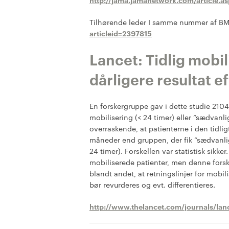
Tilhørende leder I samme nummer af B
articleid=2397815
Lancet: Tidlig mobil
dårligere resultat e
En forskergruppe gav i dette studie 210
mobilisering (< 24 timer) eller “sædvanli
overraskende, at patienterne i den tidlig
måneder end gruppen, der fik “sædvanlig
24 timer). Forskellen var statistisk sikke
mobiliserede patienter, men denne forskel
blandt andet, at retningslinjer for mobil
bør revurderes og evt. differentieres.
http://www.thelancet.com/journals/lan