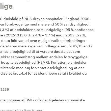
lige
0 dødsfald på NHS-drevne hospitaler i England 2009-
 var forebyggelige med mere end 50 % sandsynlighed. I
-4,3 %) af dødsfaldene som undgåelige.(95 % confidence
re i 2012/13 (3.0 %, 2.4 % – 3.7 %) end i 2009 (5.2 %,
å dette fald var ud over mulige kvalitetsforbedringer
urderet som mere syge ved indlæggelsen i 2012/13 end i
rnes tilbøjelighed til at vurdere dødsfaldet som
tisk sikker sammenhæng mellem andelen forebyggelige
 hospitalsdødelighed (HSMR). Forfatterne anbefaler
tilstande med høj forventet dødelighed, og at der
iseret protokol for at identificere svigt i kvalitet og
h3239
amme nummer af BMJ undsiger ligeledes summariske
m/content/351/bmj.h3466