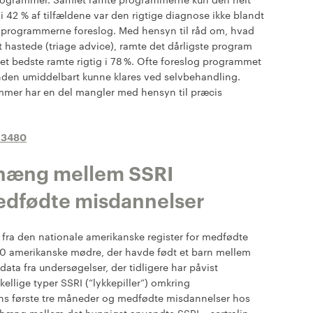
 i 42 % af tilfældene var den rigtige diagnose ikke blandt
 programmerne foreslog. Med hensyn til råd om, hvad
 hastede (triage advice), ramte det dårligste program
det bedste ramte rigtig i 78 %. Ofte foreslog programmet
anden umiddelbart kunne klares ved selvbehandling.
ammer har en del mangler med hensyn til præcis
h3480
hæng mellem SSRI
medfødte misdannelser
a fra den nationale amerikanske register for medfødte
 amerikanske mødre, der havde født et barn mellem
a fra undersøgelser, der tidligere har påvist
lige typer SSRI (“lykkepiller”) omkring
tens første tre måneder og medfødte misdannelser hos