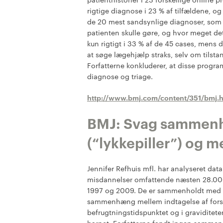
rigtige diagnose i 23 % af tilfældene, og
de 20 mest sandsynlige diagnoser, som
patienten skulle gøre, og hvor meget det
kun rigtigt i 33 % af de 45 cases, mens 
at søge lægehjælp straks, selv om tilst
Forfatterne konkluderer, at disse progr
diagnose og triage.
http://www.bmj.com/content/351/bmj.
BMJ: Svag sammen
(“lykkepiller”) og 
Jennifer Refhuis mfl. har analyseret dat
misdannelser omfattende næsten 28.000
1997 og 2009. De er sammenholdt med dat
sammenhæng mellem indtagelse af forskel
befrugtningstidspunktet og i gravidite