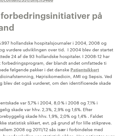
 forbedringsinitiativer på
land
.997 hollandske hospitalsjournaler i 2004, 2008 og
 og vurdere udviklingen over tid. I 2004 blev der startet
attede 24 af de 93 hollandske hospitaler. I 2008-12 har
et forbedringsprogram, der blandt andet omfattede ti
ignede følgende pakker i det danske
Patientsikkert
edicinafstemning, Højrisikomedicin, AMI og Sepsis. Ved
blev det også vurderet, om den identificerede skade
entskade var 5,7% i 2004, 8,0 % i 2008 og 7,1% i
elig skade var hhv. 2,3%, 2,9% og 1,6%. Efter
orebyggelig skade hhv. 1,9%, 2,0% og 1,4% . Faldet
 statistisk sikkert, evt. på grund af for lille stikprøve.
mellem 2008 og 2011/12 sås især i forbindelse med