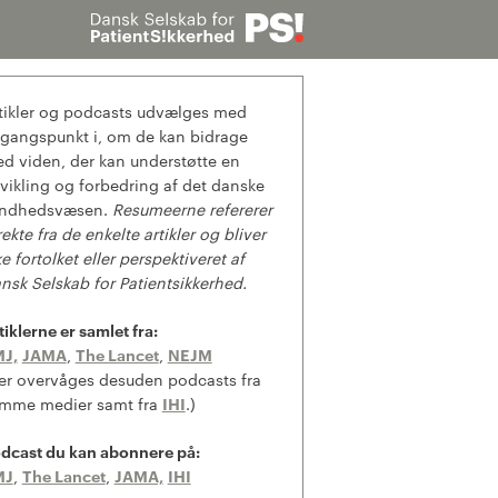
Søg
tikler og podcasts udvælges med
gangspunkt i, om de kan bidrage
d viden, der kan understøtte en
vikling og forbedring af det danske
ndhedsvæsen.
Resumeerne refererer
rekte fra de enkelte artikler og bliver
ke fortolket eller perspektiveret af
nsk Selskab for Patientsikkerhed.
tiklerne er samlet fra:
J,
JAMA
,
The Lancet
,
NEJM
er overvåges desuden podcasts fra
mme medier samt fra
IHI
.)
dcast du kan abonnere på:
MJ
,
The Lancet
,
JAMA,
IHI