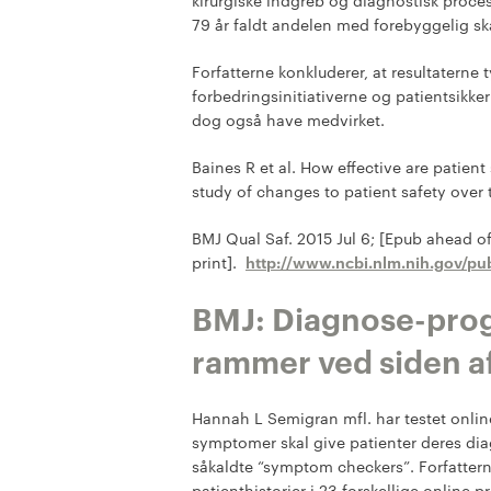
kirurgiske indgreb og diagnostisk proces,
79 år faldt andelen med forebyggelig skad
Forfatterne konkluderer, at resultater
forbedringsinitiativerne og patientsikke
dog også have medvirket.
Baines R et al. How effective are patient
study of changes to patient safety over 
BMJ Qual Saf. 2015 Jul 6; [Epub ahead o
print].
http://www.ncbi.nlm.nih.gov/
BMJ: Diagnose-prog
rammer ved siden a
Hannah L Semigran mfl. har testet onli
symptomer skal give patienter deres dia
såkaldte “symptom checkers”. Forfatter
patienthistorier i 23 forskellige onlin