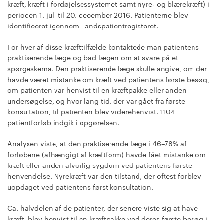
kræft, kræft i fordøjelsessystemet samt nyre- og blærekræft) i
perioden 1. juli til 20. december 2016. Patienterne blev
identificeret igennem Landspatientregisteret.
For hver af disse kræfttilfælde kontaktede man patientens
praktiserende læge og bad lægen om at svare på et
spørgeskema. Den praktiserende læge skulle angive, om der
havde været mistanke om kræft ved patientens første besøg,
om patienten var henvist til en kræftpakke eller anden
undersøgelse, og hvor lang tid, der var gået fra første
konsultation, til patienten blev viderehenvist. 1104
patientforløb indgik i opgørelsen.
Analysen viste, at den praktiserende læge i 46–78% af
forløbene (afhængigt af kræftform) havde fået mistanke om
kræft eller anden alvorlig sygdom ved patientens første
henvendelse. Nyrekræft var den tilstand, der oftest forblev
uopdaget ved patientens først konsultation.
Ca. halvdelen af de patienter, der senere viste sig at have
kræft, blev henvist til en kræftpakke ved deres første besøg i