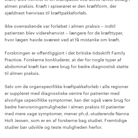
almen praksis. Kræft i spiserøret er den kræftform, der
sjældnest henvises til kræftpakkeforløb.
Ikke overraskende var forløbet i almen praksis – indtil
patienten blev viderehenvist – længere for de kræfttyper,
hvor lægen havde sværest ved at få mistanke om kræft.
Forskningen er offentliggjort i det britiske tidsskrift Family
Practice. Forskerne konkluderer, at der for nogle typer af
abdominal kræft kan være brug for bedre diagnostisk støtte
til almen praksis.
Selv om de organspecifikke kræftpakkeforløb i alle regioner
er suppleret med diagnostiske centre for patienter med
alvorlige uspecifikke symptomer, kan der også være brug for
bedre henvisningsmuligheder i almen praksis til patienter
med mere vage symptomer, mener ph.d.-studerende Nanna
Holt Jessen, som er en af forskerne bag studiet. Fremtidige
studier bør udvikle og teste muligheden herfor.