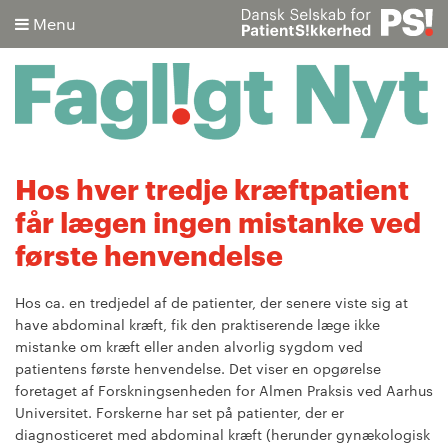
Menu
Søg
Hos hver tredje kræftpatient
får lægen ingen mistanke ved
Avanceret søgning
første henvendelse
Hos ca. en tredjedel af de patienter, der senere viste sig at
have abdominal kræft, fik den praktiserende læge ikke
mistanke om kræft eller anden alvorlig sygdom ved
patientens første henvendelse. Det viser en opgørelse
foretaget af Forskningsenheden for Almen Praksis ved Aarhus
Universitet. Forskerne har set på patienter, der er
diagnosticeret med abdominal kræft (herunder gynækologisk