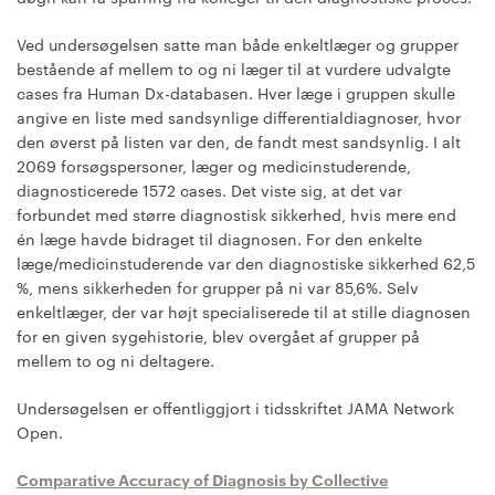
Ved undersøgelsen satte man både enkeltlæger og grupper
bestående af mellem to og ni læger til at vurdere udvalgte
cases fra Human Dx-databasen. Hver læge i gruppen skulle
angive en liste med sandsynlige differentialdiagnoser, hvor
den øverst på listen var den, de fandt mest sandsynlig. I alt
2069 forsøgspersoner, læger og medicinstuderende,
diagnosticerede 1572 cases. Det viste sig, at det var
forbundet med større diagnostisk sikkerhed, hvis mere end
én læge havde bidraget til diagnosen. For den enkelte
læge/medicinstuderende var den diagnostiske sikkerhed 62,5
%, mens sikkerheden for grupper på ni var 85,6%. Selv
enkeltlæger, der var højt specialiserede til at stille diagnosen
for en given sygehistorie, blev overgået af grupper på
mellem to og ni deltagere.
Undersøgelsen er offentliggjort i tidsskriftet JAMA Network
Open.
Comparative Accuracy of Diagnosis by Collective