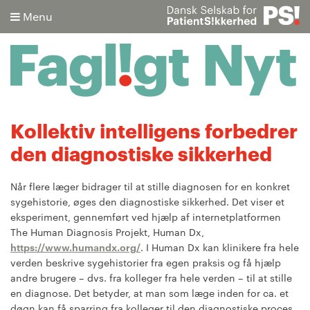
Menu
Søg
Kollektiv intelligens forbedrer
den diagnostiske sikkerhed
Avanceret søgning
Når flere læger bidrager til at stille diagnosen for en konkret
sygehistorie, øges den diagnostiske sikkerhed. Det viser et
eksperiment, gennemført ved hjælp af internetplatformen
The Human Diagnosis Projekt, Human Dx,
https://www.humandx.org/
. I Human Dx kan klinikere fra hele
verden beskrive sygehistorier fra egen praksis og få hjælp
andre brugere – dvs. fra kolleger fra hele verden – til at stille
en diagnose. Det betyder, at man som læge inden for ca. et
døgn kan få sparring fra kolleger til den diagnostiske proces.