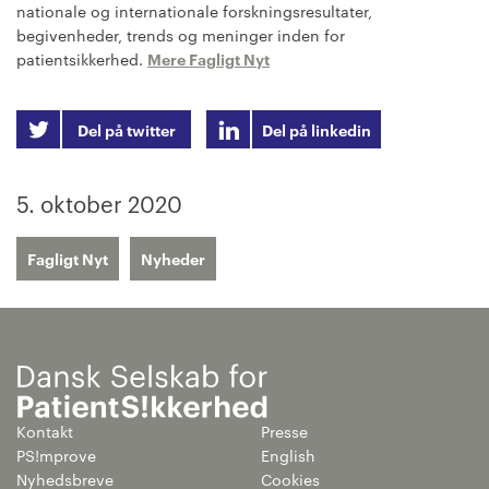
nationale og internationale forskningsresultater,
begivenheder, trends og meninger inden for
patientsikkerhed.
Mere Fagligt Nyt
Del på twitter
Del på linkedin
5. oktober 2020
Fagligt Nyt
Nyheder
Kontakt
Presse
PS!mprove
English
Nyhedsbreve
Cookies