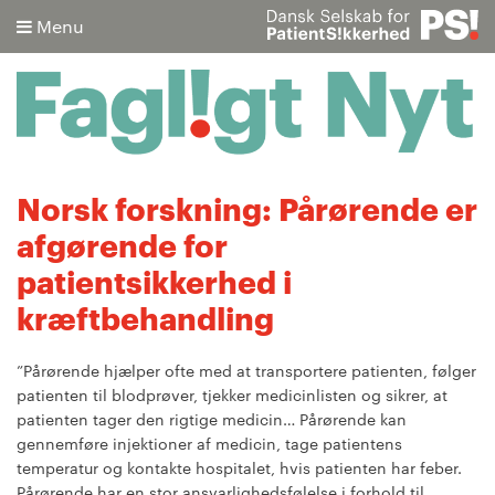
Menu
Søg
Norsk forskning: Pårørende er
afgørende for
Avanceret søgning
patientsikkerhed i
kræftbehandling
”Pårørende hjælper ofte med at transportere patienten, følger
patienten til blodprøver, tjekker medicinlisten og sikrer, at
patienten tager den rigtige medicin… Pårørende kan
gennemføre injektioner af medicin, tage patientens
temperatur og kontakte hospitalet, hvis patienten har feber.
Pårørende har en stor ansvarlighedsfølelse i forhold til