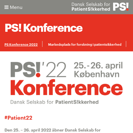
Menu
PS! Konference
PS Konference 2022
Markedsplads for forskning i patientsikkerhed
Søg
Praktisk info
Programkomité
Avanceret søgning
#Patient22
Den 25. – 26. april 2022 åbner Dansk Selskab for