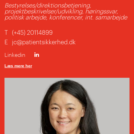
Bestyrelses/direktionsbetjening,
projektbeskrivelser/udvikling, høringssvar,
politisk arbejde, konferencer, int. samarbejde
T
(+45) 20114899
E
jc@patientsikkerhed.dk
Linkedin
Læs mere her