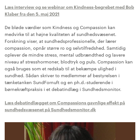
Læs interview og se webinar om Kindness-begrebet med Bob
Klaber fra den 5. maj 2021
De bløde værdier som Kindness og Compassion kan
medvirke til at højne kvaliteten af sundhedsvæsenet.
Forskning viser, at sundhedsprofessionelle, der lærer
compassion, opnår større ro og selvtilfredshed. Samtidig
oplever de mindre stress, mental udbrændthed og lavere
niveau af stresshormoner, blodtryk og puls. Compassion kan
også bruges som et redskab til at bekæmpe ulighed i
sundhed. Sådan skriver to medlemmer af bestyrelsen i
tænketanken SundFornuft og en ph.d.-studerende i
børnekræftpraksis i et debatindlæg i Sundhedsmonitor.
Læs debatindlægget om Compassions gavnlige effekt på
sundhedsvæsenet på Sundhedsmonitor.dk