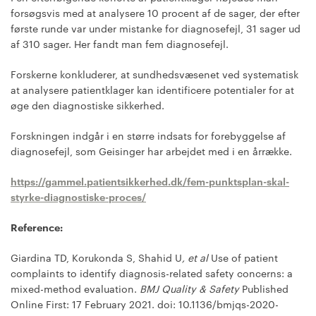
forsøgsvis med at analysere 10 procent af de sager, der efter
første runde var under mistanke for diagnosefejl, 31 sager ud
af 310 sager. Her fandt man fem diagnosefejl.
Forskerne konkluderer, at sundhedsvæsenet ved systematisk
at analysere patientklager kan identificere potentialer for at
øge den diagnostiske sikkerhed.
Forskningen indgår i en større indsats for forebyggelse af
diagnosefejl, som Geisinger har arbejdet med i en årrække.
https://gammel.patientsikkerhed.dk/fem-punktsplan-skal-
styrke-diagnostiske-proces/
Reference:
Giardina TD, Korukonda S, Shahid U
, et al
Use of patient
complaints to identify diagnosis-related safety concerns: a
mixed-method evaluation.
BMJ Quality & Safety
Published
Online First: 17 February 2021. doi: 10.1136/bmjqs-2020-