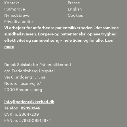
Kontakt
Presse
PS!mprove
English
Nyhedsbreve
Cookies
Privatlivspolitik
Vi arbejder for at forbedre patientsikkerheden i det samlede
sundhedsvæsen. Borgere og patienter skal opleve tryghed,
effektivitet og sammenhæng – hele tiden og for alle.
Læs
mere
Dansk Selskab for Patientsikkerhed
c/o Frederiksberg Hospital
Vej 8, indgang 1, 1. sal
Nordre Fasanvej 57
2000 Frederiksberg
info@patientsikkerhed.dk
Telefon:
82828246
CVR nr. 28647239
EAN nr. 5798009812872