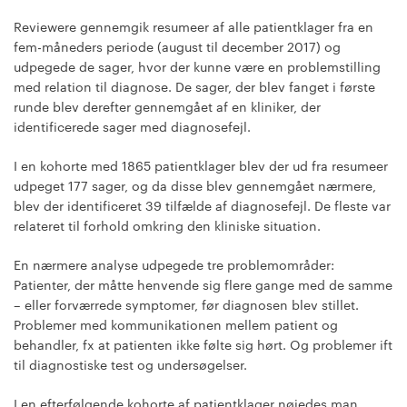
Reviewere gennemgik resumeer af alle patientklager fra en
fem-måneders periode (august til december 2017) og
udpegede de sager, hvor der kunne være en problemstilling
med relation til diagnose. De sager, der blev fanget i første
runde blev derefter gennemgået af en kliniker, der
identificerede sager med diagnosefejl.
I en kohorte med 1865 patientklager blev der ud fra resumeer
udpeget 177 sager, og da disse blev gennemgået nærmere,
blev der identificeret 39 tilfælde af diagnosefejl. De fleste var
relateret til forhold omkring den kliniske situation.
En nærmere analyse udpegede tre problemområder:
Patienter, der måtte henvende sig flere gange med de samme
– eller forværrede symptomer, før diagnosen blev stillet.
Problemer med kommunikationen mellem patient og
behandler, fx at patienten ikke følte sig hørt. Og problemer ift
til diagnostiske test og undersøgelser.
I en efterfølgende kohorte af patientklager nøjedes man