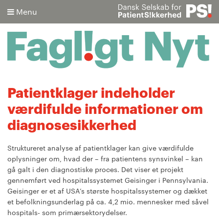
Menu
Søg
Patientklager indeholder
værdifulde informationer om
Avanceret søgning
diagnosesikkerhed
Struktureret analyse af patientklager kan give værdifulde
oplysninger om, hvad der – fra patientens synsvinkel – kan
gå galt i den diagnostiske proces. Det viser et projekt
gennemført ved hospitalssystemet Geisinger i Pennsylvania.
Geisinger er et af USA’s største hospitalssystemer og dækket
et befolkningsunderlag på ca. 4,2 mio. mennesker med såvel
hospitals- som primærsektorydelser.