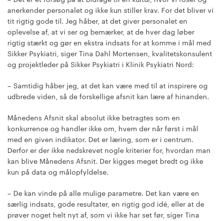
anerkender personalet og ikke kun stiller krav. For det bliver vi
tit rigtig gode til. Jeg håber, at det giver personalet en
oplevelse af, at vi ser og bemærker, at de hver dag løber
rigtig stærkt og gør en ekstra indsats for at komme i mål med
Sikker Psykiatri, siger Tina Dahl Mortensen, kvalitetskonsulent
og projektleder på Sikker Psykiatri i Klinik Psykiatri Nord:
– Samtidig håber jeg, at det kan være med til at inspirere og
udbrede viden, så de forskellige afsnit kan lære af hinanden.
Månedens Afsnit skal absolut ikke betragtes som en
konkurrence og handler ikke om, hvem der når først i mål
med en given indikator. Det er læring, som er i centrum.
Derfor er der ikke nedskrevet nogle kriterier for, hvordan man
kan blive Månedens Afsnit. Der kigges meget bredt og ikke
kun på data og målopfyldelse.
– De kan vinde på alle mulige parametre. Det kan være en
særlig indsats, gode resultater, en rigtig god idé, eller at de
prøver noget helt nyt af, som vi ikke har set før, siger Tina