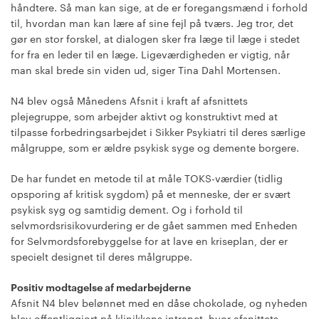
håndtere. Så man kan sige, at de er foregangsmænd i forhold
til, hvordan man kan lære af sine fejl på tværs. Jeg tror, det
gør en stor forskel, at dialogen sker fra læge til læge i stedet
for fra en leder til en læge. Ligeværdigheden er vigtig, når
man skal brede sin viden ud, siger Tina Dahl Mortensen.
N4 blev også Månedens Afsnit i kraft af afsnittets
plejegruppe, som arbejder aktivt og konstruktivt med at
tilpasse forbedringsarbejdet i Sikker Psykiatri til deres særlige
målgruppe, som er ældre psykisk syge og demente borgere.
De har fundet en metode til at måle TOKS-værdier (tidlig
opsporing af kritisk sygdom) på et menneske, der er svært
psykisk syg og samtidig dement. Og i forhold til
selvmordsrisikovurdering er de gået sammen med Enheden
for Selvmordsforebyggelse for at lave en kriseplan, der er
specielt designet til deres målgruppe.
Positiv modtagelse af medarbejderne
Afsnit N4 blev belønnet med en dåse chokolade, og nyheden
blev offentliggjort på klinikkens intranet, hvor afsnittets