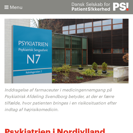
Menu
Søg
Avanceret søgning
Inddragelse af farmaceuter i medicingennemgang på
Psykiatrisk Afdeling Svendborg betyder, at der er færre
tilfælde, hvor patienten bringes i en risikosituation efter
indtag af højrisikomedicin.
Psykiatrien i Nordjylland