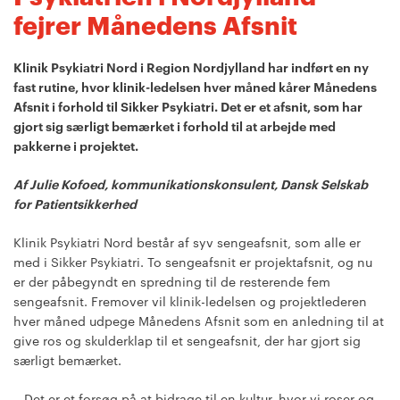
fejrer Månedens Afsnit
Klinik Psykiatri Nord i Region Nordjylland har indført en ny
fast rutine, hvor klinik-ledelsen hver måned kårer Månedens
Afsnit i forhold til Sikker Psykiatri. Det er et afsnit, som har
gjort sig særligt bemærket i forhold til at arbejde med
pakkerne i projektet.
Af Julie Kofoed, kommunikationskonsulent, Dansk Selskab
for Patientsikkerhed
Klinik Psykiatri Nord består af syv sengeafsnit, som alle er
med i Sikker Psykiatri. To sengeafsnit er projektafsnit, og nu
er der påbegyndt en spredning til de resterende fem
sengeafsnit. Fremover vil klinik-ledelsen og projektlederen
hver måned udpege Månedens Afsnit som en anledning til at
give ros og skulderklap til et sengeafsnit, der har gjort sig
særligt bemærket.
– Det er et forsøg på at bidrage til en kultur, hvor vi roser og