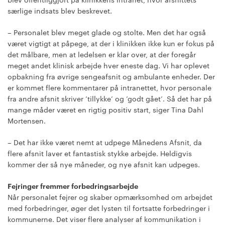
særlige indsats blev beskrevet.
– Personalet blev meget glade og stolte. Men det har også
været vigtigt at påpege, at der i klinikken ikke kun er fokus på
det målbare, men at ledelsen er klar over, at der foregår
meget andet klinisk arbejde hver eneste dag. Vi har oplevet
opbakning fra øvrige sengeafsnit og ambulante enheder. Der
er kommet flere kommentarer på intranettet, hvor personale
fra andre afsnit skriver ’tillykke’ og ’godt gået’. Så det har på
mange måder været en rigtig positiv start, siger Tina Dahl
Mortensen.
– Det har ikke været nemt at udpege Månedens Afsnit, da
flere afsnit laver et fantastisk stykke arbejde. Heldigvis
kommer der så nye måneder, og nye afsnit kan udpeges.
Fejringer fremmer forbedringsarbejde
Når personalet fejrer og skaber opmærksomhed om arbejdet
med forbedringer, øger det lysten til fortsatte forbedringer i
kommunerne. Det viser flere analyser af kommunikation i