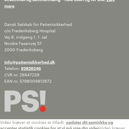
mere
Dansk Selskab for Patientsikkerhed
c/o Frederiksberg Hospital
Vej 8, indgang 1, 1. sal
Nordre Fasanvej 57
2000 Frederiksberg
info@patientsikkerhed.dk
Telefon:
82828246
CVR nr. 28647239
EAN nr. 5798009812872
Video kræver at cookies er tilladt,
opdater dit samtykke og
accepter statistik cookies for at vi må vise dig video
Video kræver