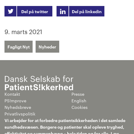
Del på twitter
Del på linkedin
9. marts 2021
Fagligt Nyt
Nyheder
Kontakt
Presse
PS!mprove
English
Nyhedsbreve
Cookies
Privatlivspolitik
Vi arbejder for at forbedre patientsikkerheden i det samlede
sundhedsvæsen. Borgere og patienter skal opleve tryghed,
effektivitet og sammenhæng – hele tiden og for alle.
Læs