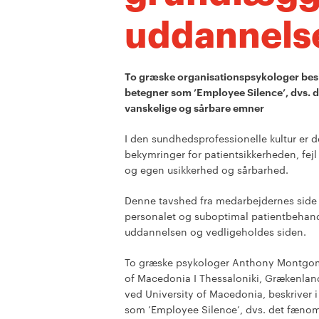
uddannels
To græske organisationspsykologer beskri
betegner som ’Employee Silence’, dvs. 
vanskelige og sårbare emner
I den sundhedsprofessionelle kultur er de
bekymringer for patientsikkerheden, fejl
og egen usikkerhed og sårbarhed.
Denne tavshed fra medarbejdernes side 
personalet og suboptimal patientbehan
uddannelsen og vedligeholdes siden.
To græske psykologer Anthony Montgomer
of Macedonia I Thessaloniki, Grækenland
ved University of Macedonia, beskriver i 
som ’Employee Silence’, dvs. det fæno