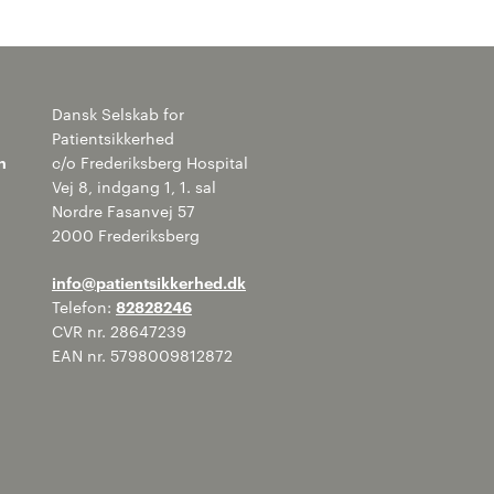
Dansk Selskab for
Patientsikkerhed
n
c/o Frederiksberg Hospital
Vej 8, indgang 1, 1. sal
Nordre Fasanvej 57
2000 Frederiksberg
info@patientsikkerhed.dk
Telefon:
82828246
CVR nr. 28647239
EAN nr. 5798009812872