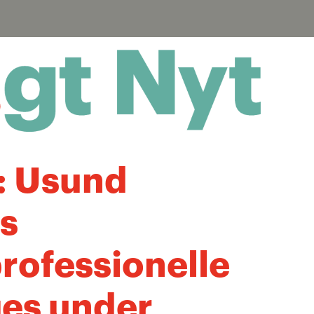
: Usund
s
rofessionelle
es under