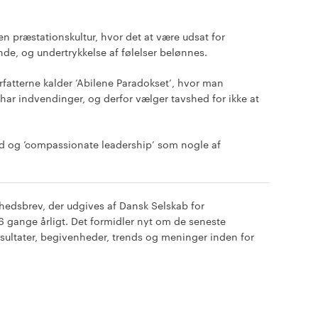
præstationskultur, hvor det at være udsat for
de, og undertrykkelse af følelser belønnes.
tterne kalder ’Abilene Paradokset’, hvor man
r har indvendinger, og derfor vælger tavshed for ikke at
ed og ’compassionate leadership’ som nogle af
yhedsbrev, der udgives af Dansk Selskab for
6 gange årligt. Det formidler nyt om de seneste
esultater, begivenheder, trends og meninger inden for