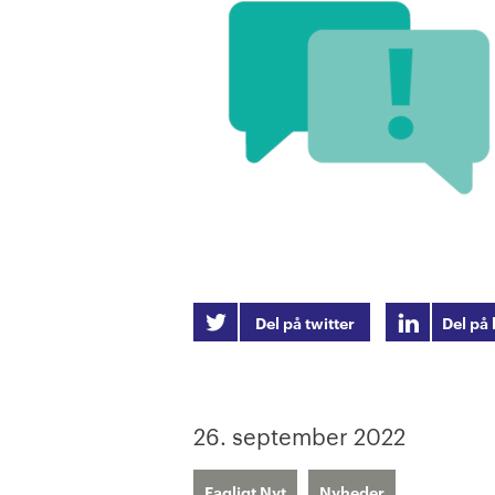
Del på twitter
Del på 
26. september 2022
Fagligt Nyt
Nyheder