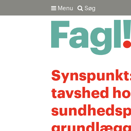
Menu
Søg
Avanceret søgning
Synspunkt
tavshed ho
sundhedsp
grundlægg