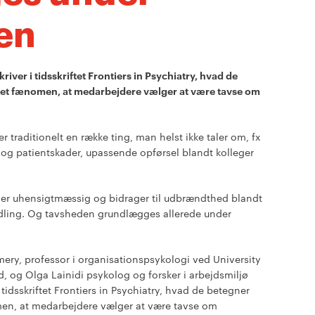
en
ver i tidsskriftet Frontiers in Psychiatry, hvad de
det fænomen, at medarbejdere vælger at være tavse om
r traditionelt en række ting, man helst ikke taler om, fx
 og patientskader, upassende opførsel blandt kolleger
er uhensigtmæssig og bidrager til udbrændthed blandt
dling. Og tavsheden grundlægges allerede under
y, professor i organisationspsykologi ved University
, og Olga Lainidi psykolog og forsker i arbejdsmiljø
tidsskriftet Frontiers in Psychiatry, hvad de betegner
men, at medarbejdere vælger at være tavse om