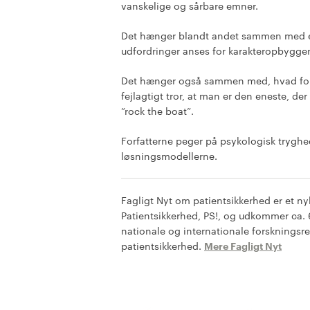
vanskelige og sårbare emner.
Det hænger blandt andet sammen med en 
udfordringer anses for karakteropbyggen
Det hænger også sammen med, hvad forfa
fejlagtigt tror, at man er den eneste, de
”rock the boat”.
Forfatterne peger på psykologisk trygh
løsningsmodellerne.
Fagligt Nyt om patientsikkerhed er et n
Patientsikkerhed, PS!, og udkommer ca. 
nationale og internationale forskningsr
patientsikkerhed.
Mere Fagligt Nyt