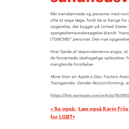
Når transkønnede og personer med nonb
ofte at søge læge, fordi de er bange for
opgørelse, der bygger på United States T
spørgeskemaundersøgelse blandt ”trans
(TGNCNB)” personer. Den nye opgørelse 
Hver fjerde af respondenterne angav, a
de forventede ubehagelige oplevelser, 
manglende forståelse.
More than an Apple a Day: Factors Asso
Transgender, Gender Nonconforming, a
https://link.springer.com/article/10.1
Læs også Karin Friis
for LGBT+