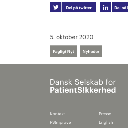
Del på twitter
Del på 
5. oktober 2020
Fagligt Nyt
Nyheder
Kontakt
Presse
PS!mprove
English