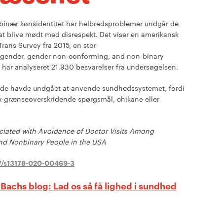
inær kønsidentitet har helbredsproblemer undgår de
 at blive mødt med disrespekt. Det viser en amerikansk
rans Survey fra 2015, en stor
gender, gender non-conforming, and non-binary
har analyseret 21.930 besvarelser fra undersøgelsen.
t de havde undgået at anvende sundhedssystemet, fordi
fx grænseoverskridende spørgsmål, chikane eller
ciated with Avoidance of Doctor Visits Among
nd Nonbinary People in the USA
007/s13178-020-00469-3
 Bachs blog: Lad os så få lighed i sundhed