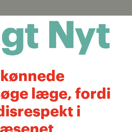
skønnede
søge læge, fordi
disrespekt i
væsenet