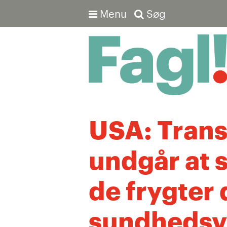
Menu
Søg
Avanceret søgning
USA: Tran
undgår at 
de frygter 
sundheds