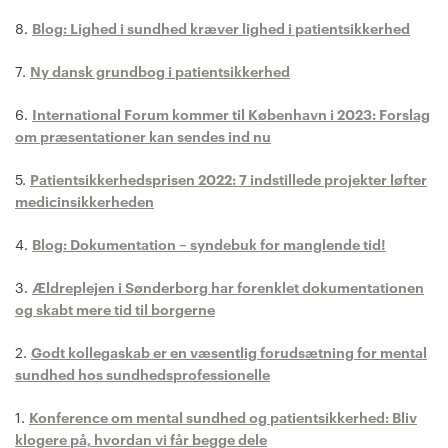
8.
Blog: Lighed i sundhed kræver lighed i patientsikkerhed
7.
Ny dansk grundbog i patientsikkerhed
6.
International Forum kommer til København i 2023: Forslag
om præsentationer kan sendes ind nu
5.
Patientsikkerhedsprisen 2022: 7 indstillede projekter løfter
medicinsikkerheden
4.
Blog: Dokumentation – syndebuk for manglende tid!
3.
Ældreplejen i Sønderborg har forenklet dokumentationen
og skabt mere tid til borgerne
2.
Godt kollegaskab er en væsentlig forudsætning for mental
sundhed hos sundhedsprofessionelle
1.
Konference om mental sundhed og patientsikkerhed: Bliv
klogere på, hvordan vi får begge dele