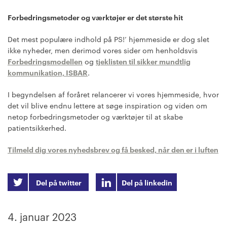
Forbedringsmetoder og værktøjer er det største hit
Det mest populære indhold på PS!’ hjemmeside er dog slet
ikke nyheder, men derimod vores sider om henholdsvis
Forbedringsmodellen
og
tjeklisten til sikker mundtlig
kommunikation, ISBAR
.
I begyndelsen af foråret relancerer vi vores hjemmeside, hvor
det vil blive endnu lettere at søge inspiration og viden om
netop forbedringsmetoder og værktøjer til at skabe
patientsikkerhed.
Tilmeld dig vores nyhedsbrev og få besked, når den er i luften
Del på twitter
Del på linkedin
4. januar 2023