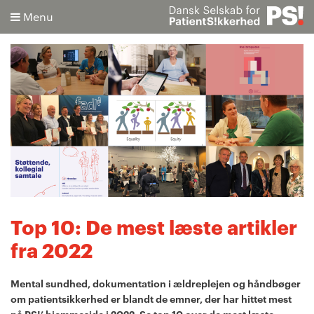
Menu
Søg
Avanceret søgning
Top 10: De mest læste artikler
fra 2022
Mental sundhed, dokumentation i ældreplejen og håndbøger
om patientsikkerhed er blandt de emner, der har hittet mest
på PS!’ hjemmeside i 2022. Se top 10 over de mest læste