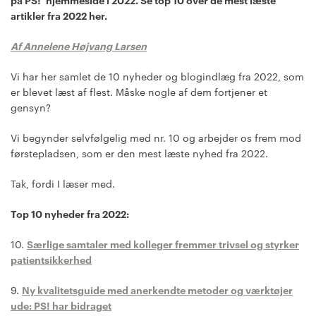
artikler fra 2022 her.
Af Annelene Højvang Larsen
Vi har her samlet de 10 nyheder og blogindlæg fra 2022, som
er blevet læst af flest. Måske nogle af dem fortjener et
gensyn?
Vi begynder selvfølgelig med nr. 10 og arbejder os frem mod
førstepladsen, som er den mest læste nyhed fra 2022.
Tak, fordi I læser med.
Top 10 nyheder fra 2022:
10.
Særlige samtaler med kolleger fremmer trivsel og styrker
patientsikkerhed
9.
Ny kvalitetsguide med anerkendte metoder og værktøjer
ude: PS! har bidraget