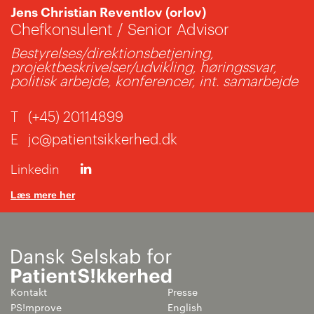
Jens Christian Reventlov (orlov)
Chefkonsulent / Senior Advisor
Bestyrelses/direktionsbetjening,
projektbeskrivelser/udvikling, høringssvar,
politisk arbejde, konferencer, int. samarbejde
T
(+45) 20114899
E
jc@patientsikkerhed.dk
Linkedin
Læs mere her
Kontakt
Presse
PS!mprove
English