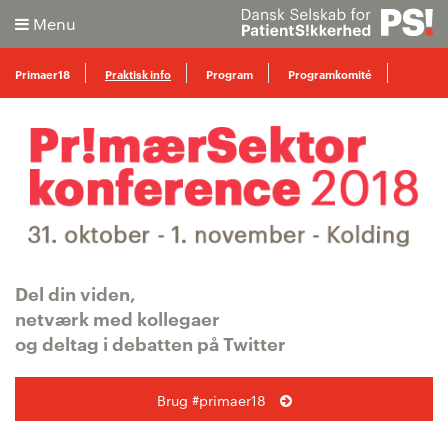
Menu
Primaer18
Praktisk info
Program
Programkomité
Sessioner og workshops
Søg
Avanceret søgning
Del din viden,
netværk med kollegaer
og deltag i debatten på Twitter
Brug #primaer18