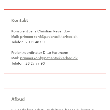
Kontakt
Konsulent Jens Christian Reventlov
Mail:
primaerkonf@patientsikkerhed.dk
Telefon: 20 11 48 99
Projektkoordinator Ditte Hartmann
Mail:
primaerkonf@patientsikkerhed.dk
Telefon: 26 27 77 93
Afbud
Bliver du forhindret i at deltage, bedes du kontakt