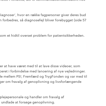
 diagnoser’, hvor en række fagpersoner giver deres bud
 forbedres, så diagnosefejl bliver forebygget (side 57
som et hidtil overset problem for patientsikkerheden.
r at have været med til at lave disse videoer, som
ceret i forbindelse med lancering af nye vejledninger.
ejde mellem PS!, Fremfærd og TrygFonden og var med til
nger om fravalg af genoplivning og livsforlængende
 plejepersonale og handler om fravalg af
 undlade at forsøge genoplivning.