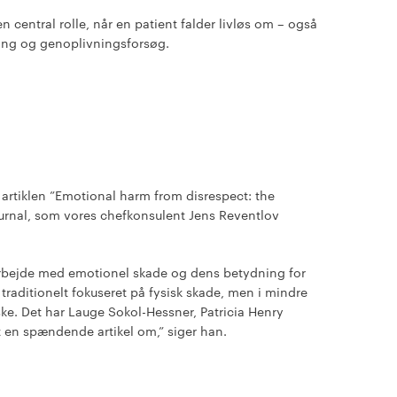
 central rolle, når en patient falder livløs om – også
ling og genoplivningsforsøg.
r artiklen ”Emotional harm from disrespect: the
urnal, som vores chefkonsulent Jens Reventlov
s arbejde med emotionel skade og dens betydning for
raditionelt fokuseret på fysisk skade, men i mindre
ke. Det har Lauge Sokol-Hessner, Patricia Henry
t en spændende artikel om,” siger han.