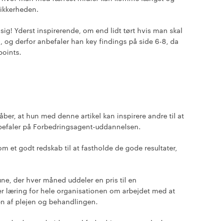
sikkerheden.
 sig! Yderst inspirerende, om end lidt tørt hvis man skal
, og derfor anbefaler han key findings på side 6-8, da
points.
er, at hun med denne artikel kan inspirere andre til at
efaler på Forbedringsagent-uddannelsen.
som et godt redskab til at fastholde de gode resultater,
, der hver måned uddeler en pris til en
ber læring for hele organisationen om arbejdet med at
en af plejen og behandlingen.