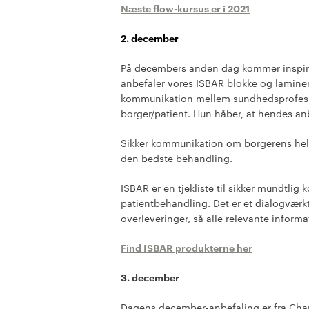
Næste flow-kursus er i 2021
2. december
På decembers anden dag kommer inspirat
anbefaler vores ISBAR blokke og laminer
kommunikation mellem sundhedsprofessi
borger/patient. Hun håber, at hendes anb
Sikker kommunikation om borgerens helbr
den bedste behandling.
ISBAR er en tjekliste til sikker mundtl
patientbehandling. Det er et dialogværkt
overleveringer, så alle relevante informa
Find ISBAR produkterne her
3. december
Dagens december-anbefaling er fra Cha