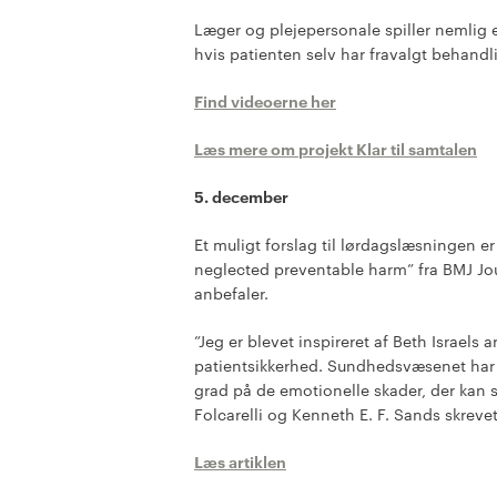
Læger og plejepersonale spiller nemlig en
hvis patienten selv har fravalgt behand
Find videoerne her
Læs mere om projekt Klar til samtalen
5. december
Et muligt forslag til lørdagslæsningen e
neglected preventable harm” fra BMJ Jo
anbefaler.
”Jeg er blevet inspireret af Beth Israel
patientsikkerhed. Sundhedsvæsenet har t
grad på de emotionelle skader, der kan s
Folcarelli og Kenneth E. F. Sands skreve
Læs artiklen