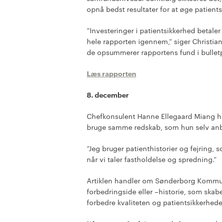
opnå bedst resultater for at øge patient
”Investeringer i patientsikkerhed betaler
hele rapporten igennem,” siger Christian
de opsummerer rapportens fund i bullet
Læs rapporten
8. december
Chefkonsulent Hanne Ellegaard Miang håb
bruge samme redskab, som hun selv anb
”Jeg bruger patienthistorier og fejring, 
når vi taler fastholdelse og spredning.”
Artiklen handler om Sønderborg Kommune
forbedringside eller –historie, som ska
forbedre kvaliteten og patientsikkerhed