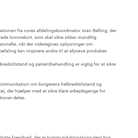
ionen fra vores afdelingskoordinator Joan Belling, der
ede lommekort, som skal sikre sikker mundtlig
onelle, når der videregives oplysninger om
efaling kan inspirere andre til at afprøve produktet.
edstilstand og patientbehandling er vigtig for at sikre
ig kommunikation om borgerens helbredstilstand og
øj, der hjælper med at sikre klare arbejdsgange for
tioner deles.
rlotte Frendved, der er kommunikationskonsulent hos