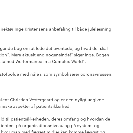
irektør Inge Kristensens anbefaling til både julelæsning
ragende bog om at lede det uventede, og hvad der skal
zation”. Mere aktuelt end nogensinde!” siger Inge. Bogen
stained Werformance in a Complex World”.
 stofbolde med nåle i, som symboliserer coronavirussen.
ent Christian Vestergaard og er den nyligt udgivne
iske aspekter af patientsikkerhed.
hold til patientsikkerheden, deres omfang og hvordan de
atienten, på organisationsniveau og på system- og
t, hvor man med færrest midler kan komme længst og