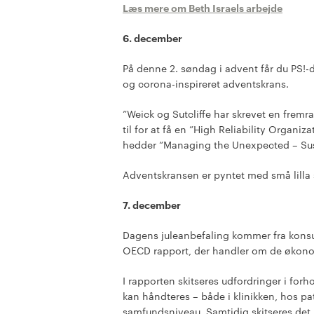
Læs mere om Beth Israels arbejde
6. december
På denne 2. søndag i advent får du PS!-d
og corona-inspireret adventskrans.
”Weick og Sutcliffe har skrevet en frem
til for at få en ”High Reliability Organi
hedder “Managing the Unexpected – Su
Adventskransen er pyntet med små lilla
7. december
Dagens juleanbefaling kommer fra konsul
OECD rapport, der handler om de økonom
I rapporten skitseres udfordringer i for
kan håndteres – både i klinikken, hos p
samfundsniveau. Samtidig skitseres de