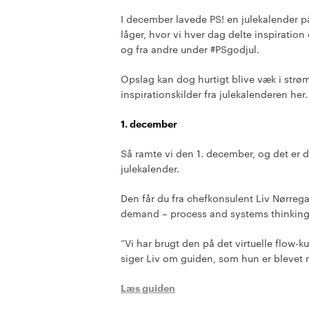
I december lavede PS! en julekalender på
låger, hvor vi hver dag delte inspiratio
og fra andre under #PSgodjul.
Opslag kan dog hurtigt blive væk i strøm
inspirationskilder fra julekalenderen her.
1. december
Så ramte vi den 1. december, og det er der
julekalender.
Den får du fra chefkonsulent Liv Nørreg
demand – process and systems thinking” 
”Vi har brugt den på det virtuelle flow-
siger Liv om guiden, som hun er blevet m
Læs guiden